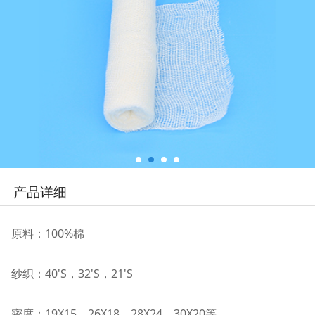
产品详细
原料：100%棉
纱织：40'S
，
32'S
，
21'S
密度：19X15
，
26X18
，
28X24
，
30X20等